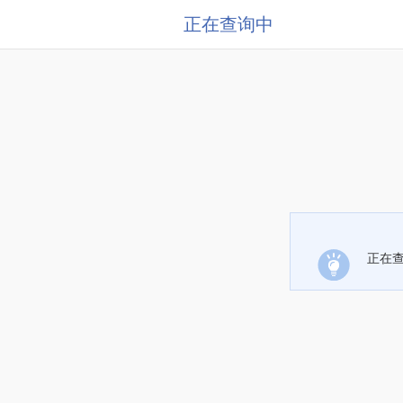
正在查询中
正在