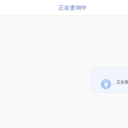
正在查询中
正在