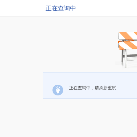
正在查询中
正在查询中，请刷新重试