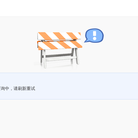
查询中，请刷新重试