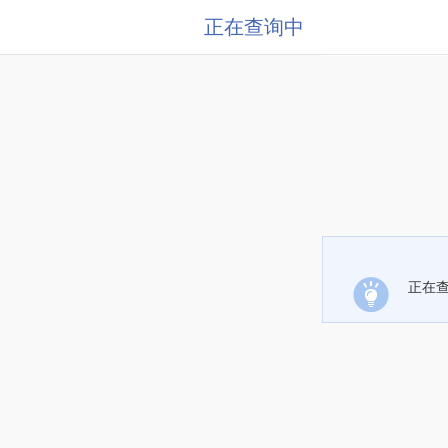
正在查询中
正在